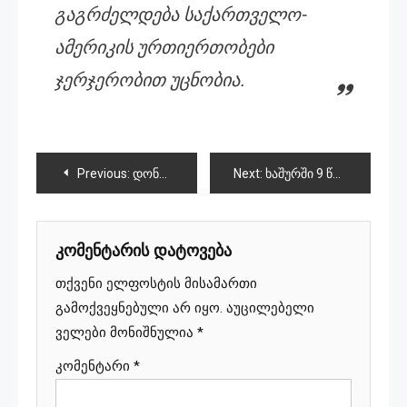
გაგრძელდება საქართველო-
ამერიკის ურთიერთობები
ჯერჯერობით უცნობია.
პოსტის
Previous:
დონალდ ტრამპი:” ჩემი ადმინისტრაცია ერთგულია, განამტკიცოს საქართველოს მთავრობასთან მშვიდობიანი და ნაყოფიერი ურთიერთობები”
Next:
ხაშურში 9 წლის მოზარდი ძეხვისგან მოიწამლა და გარდაიცვალა,დედა კომაშია
ნავიგაცია
კომენტარის დატოვება
თქვენი ელფოსტის მისამართი
გამოქვეყნებული არ იყო.
აუცილებელი
ველები მონიშნულია
*
კომენტარი
*