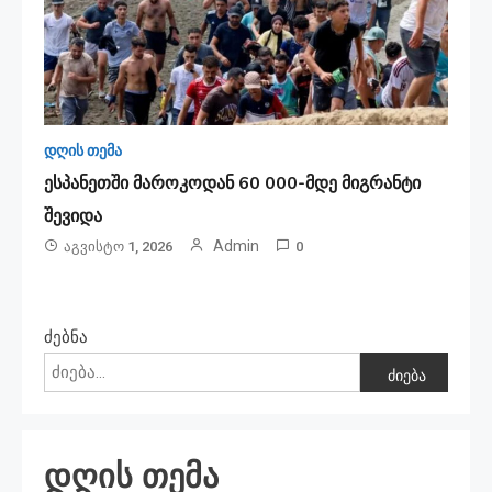
დღის თემა
ესპანეთში მა­რო­კო­დან 60 000-მდე მიგ­რან­ტი
შე­ვი­და
Admin
Აგვისტო 1, 2026
0
ძებნა
ძიება
დღის თემა