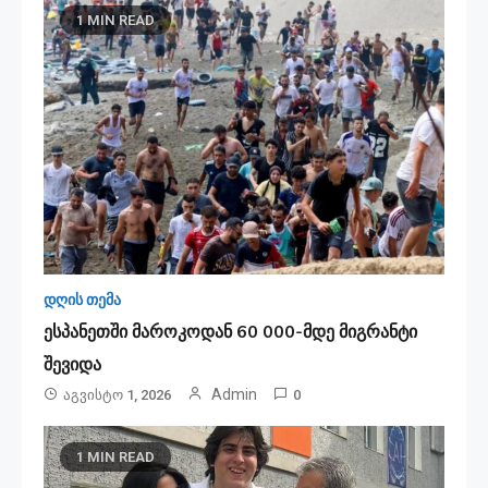
1 MIN READ
დღის თემა
ესპანეთში მა­რო­კო­დან 60 000-მდე მიგ­რან­ტი
შე­ვი­და
Admin
Აგვისტო 1, 2026
0
1 MIN READ