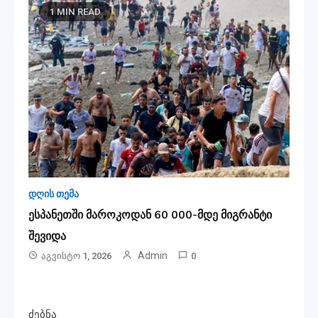
1 MIN READ
დღის თემა
ესპანეთში მა­რო­კო­დან 60 000-მდე მიგ­რან­ტი
შე­ვი­და
Admin
Აგვისტო 1, 2026
0
ძებნა