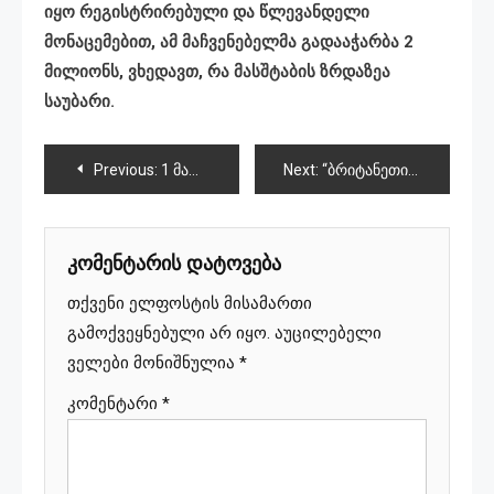
იყო რეგისტრირებული და წლევანდელი
მონაცემებით, ამ მაჩვენებელმა გადააჭარბა 2
მილიონს, ვხედავთ, რა მასშტაბის ზრდაზეა
საუბარი.
პოსტის
Previous:
1 მარტიდან საქართველოში უცხო ქვეყნის მოქალაქეები ტაქსის მძღოლებად, კურიერებად და გიდებად ვეღარ იმუშავებენ
Next:
“ბრიტანეთის გადაწყვეტილება, დაესანქცირებინა „იმედი“ და „პოსტ ტვ“, ბევრ კითხვას აჩენს”
ნავიგაცია
კომენტარის დატოვება
თქვენი ელფოსტის მისამართი
გამოქვეყნებული არ იყო.
აუცილებელი
ველები მონიშნულია
*
კომენტარი
*