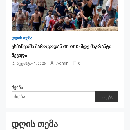
დღის თემა
ესპანეთში მა­რო­კო­დან 60 000-მდე მიგ­რან­ტი
შე­ვი­და
Admin
Აგვისტო 1, 2026
0
ძებნა
ძიება
დღის თემა