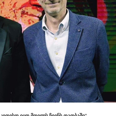
უკეთესო Იყო Მთელს Ჩვენს Თაობაში”