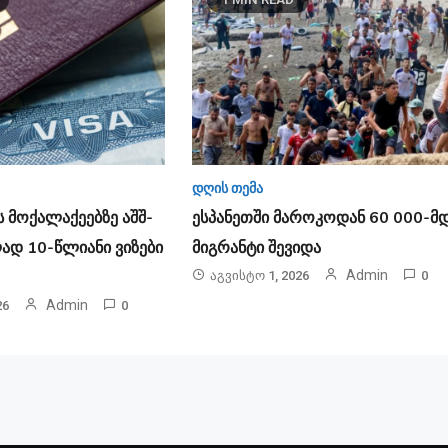
დღის თემა
 მოქალაქეებზე აშშ-
ესპანეთში მა­რო­კო­დან 60 000-მ
ად 10-წლიანი ვიზები
მიგ­რან­ტი შე­ვი­და
Admin
Აგვისტო 1, 2026
0
Admin
26
0