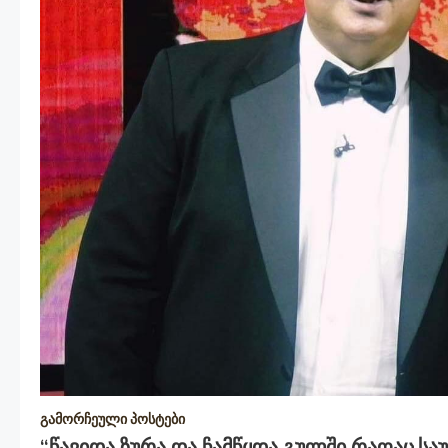
გამორჩეული პოსტები
“წავიდა Ზურა Და Ჩამწყდა Გულში Რაღაც,სა