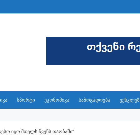
იკა
სპორტი
ეკონომიკა
საზოგადოება
ექსკლუზ
თესო Იყო Მთელს Ჩვენს Თაობაში”