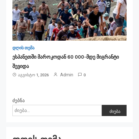
დღის თემა
ესპანეთში მა­რო­კო­დან 60 000-მდე მიგ­რან­ტი
შე­ვი­და
Admin
Აგვისტო 1, 2026
0
ძებნა
ძიება