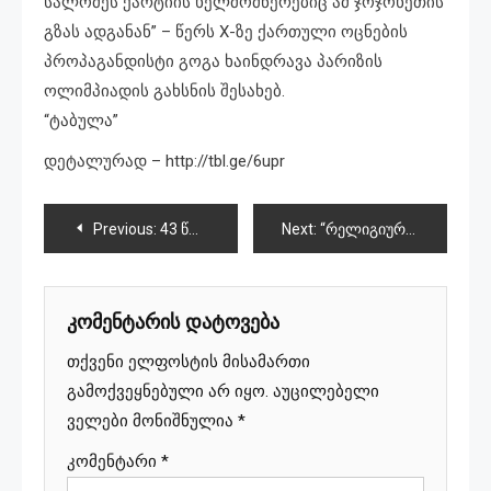
სალომეს ქარტიის ხელმომწერებიც ამ ჯოჯოხეთის
გზას ადგანან” – წერს X-ზე ქართული ოცნების
პროპაგანდისტი გოგა ხაინდრავა პარიზის
ოლიმპიადის გახსნის შესახებ.
“ტაბულა”
დეტალურად – http://tbl.ge/6upr
პოსტის
Previous:
43 წლის მამაკაცმა 7 წლის გოგონაზე სექსუალურად იძალადა
Next:
“რელიგიური გრძნობების შეურაცხყოფა და დაცინვა პარიზის ოლიმპიადაზე”
ნავიგაცია
კომენტარის დატოვება
თქვენი ელფოსტის მისამართი
გამოქვეყნებული არ იყო.
აუცილებელი
ველები მონიშნულია
*
კომენტარი
*