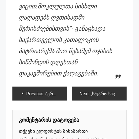
ვიცით,მოკლულთა სისხლი
ღაღადებს ღვთისადმი
შურისძიებისთვის”- განაცხადა
საქართველოს კათალიკოს-
პატრიარქმა შიო მესამემ ოჯახის
სიწმინდის დღესთან
დაკავშირებით ქადაგებაში.
პოსტის
Previous:
ბერობიდან- პატრიარქობამდე-ვინ იყვნენ პატრიარქის წინაპრები
Next:
„საჯარო სივრცეში, მათ შორის ფეისბუქში შეურაცხმყოფელი პოსტის გამოქვეყნებისთვის, შესაძლოა, პირი ადმინისტრაციულ პასუხისგებაში მიეცეს“
ნავიგაცია
კომენტარის დატოვება
თქვენი ელფოსტის მისამართი