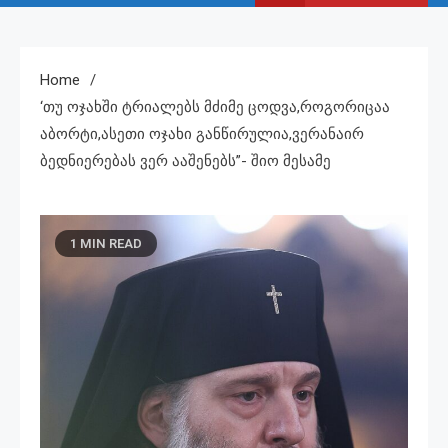
Home
‘თუ Ოჯახში Ტრიალებს Მძიმე Ცოდვა,როგორიცაა
Აბორტი,ასეთი Ოჯახი Განწირულია,ვერანაირ
Ბედნიერებას Ვერ Ააშენებს”- Შიო Მესამე
1 MIN READ