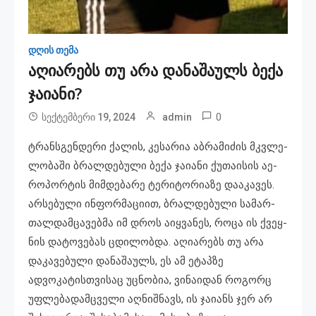
დღის თემა
აღიარებს თუ არა დანაშაულს ბექა
ჯაიანი?
0
სექტემბერი 19, 2024
admin
ტრანსგენ­დე­რი ქა­ლის, კე­სა­რია აბ­რა­მი­ძის მკვლე­
ლო­ბა­ში ბრალ­დე­ბუ­ლი ბექა ჯა­ი­ა­ნი ქუ­თა­ი­სის აე­
რო­პორ­ტის მიმ­დე­ბა­რე ტე­რი­ტო­რი­ა­ზე და­ა­კა­ვეს.
არ­სე­ბუ­ლი ინ­ფორ­მა­ცი­ით, ბრალ­დე­ბუ­ლი სა­მარ­
თალ­დამ­ცა­ვებ­მა იმ დროს აიყ­ვა­ნეს, როცა ის ქვეყ­
ნის და­ტო­ვე­ბას ცდი­ლობ­და. აღიარებს თუ არა
დაკავებული დანაშაულს, ეს ამ ეტაპზე
ადვოკატისთვისაც უცნობია, ვინაიდან როგორც
უფლებადამცველი აღნიშნავს, ის ჯაიანს ჯერ არ