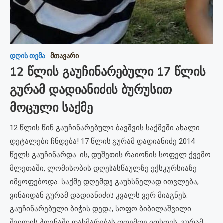
გ
ს
ვ
დღის თემა
მთავარი
მო
12 წლის გაუჩინარებული 17 წლის
ვ
მა
გურამ დადიანიძის ბურუსით
გა
ნდა
არ
მოცული საქმე
სხ
12 წლის წინ გაუჩინარებული ბავშვის საქმეში ახალი
სხ
დეტალები ჩნდება! 17 წლის გურამ დადიანიძე 2014
მა
წელს გაუჩინარდა. ის, დუშეთის რაიონის სოფელ ქვემო
ქე
მლეთაში, ლომისობის დღესასწაულზე ექსკურსიაზე
ა
წლ
იმყოფებოდა. საქმე დღემდე გაუხსნელად ითვლება,
ოქ
ვინაიდან გურამ დადიანიძის კვალს ვერ მიაგნეს.
სა
გაუჩინარებული ბიჭის დედა, სოფო ბიბილაშვილი
შვილის პოვნაში დახმარებას დღემდე ითხოვს. გურამ