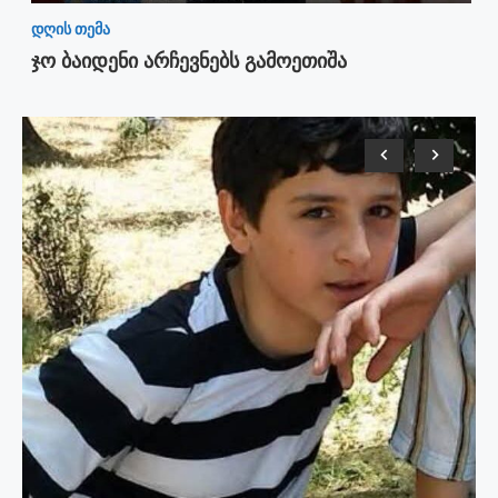
დღის თემა
ჯო ბაიდენი არჩევნებს გამოეთიშა
გა